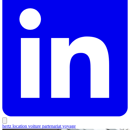
hertz
location voiture
partenariat
voyage