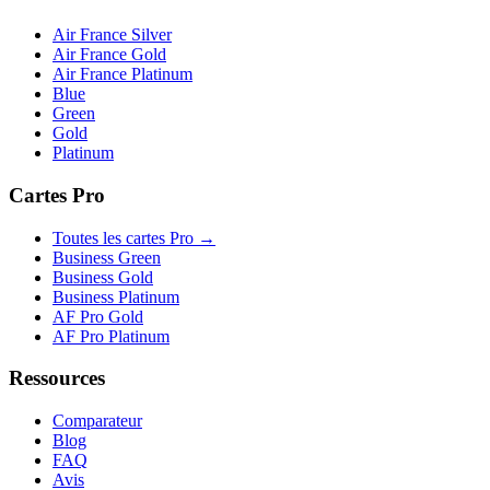
Air France Silver
Air France Gold
Air France Platinum
Blue
Green
Gold
Platinum
Cartes Pro
Toutes les cartes Pro →
Business Green
Business Gold
Business Platinum
AF Pro Gold
AF Pro Platinum
Ressources
Comparateur
Blog
FAQ
Avis