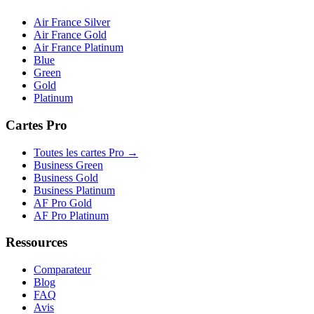
Air France Silver
Air France Gold
Air France Platinum
Blue
Green
Gold
Platinum
Cartes Pro
Toutes les cartes Pro →
Business Green
Business Gold
Business Platinum
AF Pro Gold
AF Pro Platinum
Ressources
Comparateur
Blog
FAQ
Avis