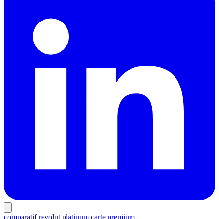
comparatif
revolut
platinum
carte premium